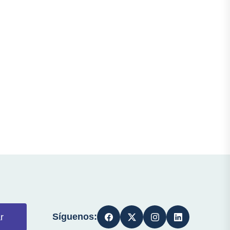
Síguenos:
r